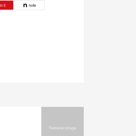
n it
note